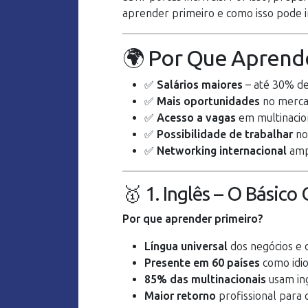
aprender primeiro e como isso pode i
🌍 Por Que Aprende
✅
Salários maiores
– até 30% de
✅
Mais oportunidades
no merca
✅
Acesso a vagas
em multinacio
✅
Possibilidade de trabalhar
no
✅
Networking internacional
amp
🥇 1. Inglês – O Básic
Por que aprender primeiro?
Língua universal
dos negócios e 
Presente em 60 países
como idio
85% das multinacionais
usam ing
Maior retorno
profissional para