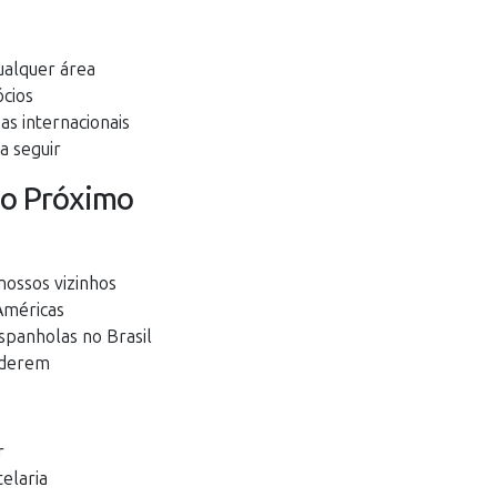
alquer área
ócios
s internacionais
a seguir
ão Próximo
nossos vizinhos
Américas
panholas no Brasil
nderem
r
elaria