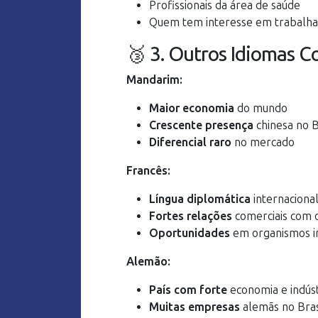
Profissionais da área de saúde
Quem tem interesse em trabalhar
🥉 3. Outros Idiomas C
Mandarim:
Maior economia
do mundo
Crescente presença
chinesa no B
Diferencial raro
no mercado
Francês:
Língua diplomática
internaciona
Fortes relações
comerciais com o
Oportunidades
em organismos in
Alemão:
País com forte
economia e indúst
Muitas empresas
alemãs no Bras