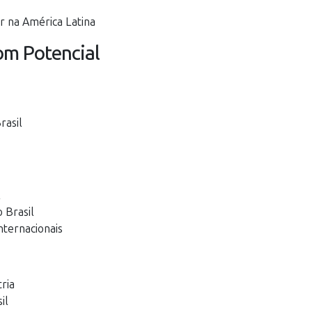
 na América Latina
om Potencial
rasil
l
 Brasil
ternacionais
ria
il