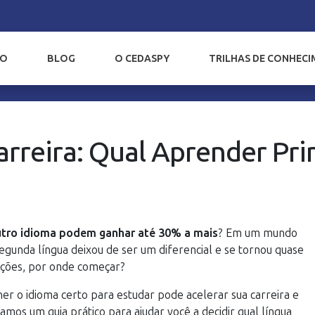
IO
BLOG
O CEDASPY
TRILHAS DE CONHEC
arreira: Qual Aprender Pr
outro idioma podem ganhar até 30% a mais
? Em um mundo
egunda língua deixou de ser um diferencial e se tornou quase
pções, por onde começar?
er o idioma certo para estudar pode acelerar sua carreira e
ramos um guia prático para ajudar você a decidir qual língua