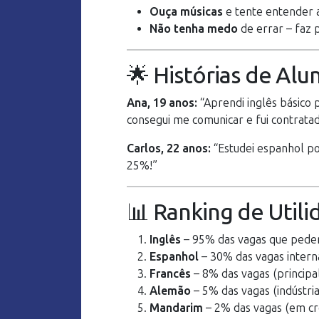
Ouça músicas
e tente entender a
Não tenha medo
de errar – faz 
🌟 Histórias de Alu
Ana, 19 anos:
“Aprendi inglês básico 
consegui me comunicar e fui contratad
Carlos, 22 anos:
“Estudei espanhol po
25%!”
📊 Ranking de Utilid
Inglês
– 95% das vagas que pede
Espanhol
– 30% das vagas intern
Francês
– 8% das vagas (principa
Alemão
– 5% das vagas (indústria
Mandarim
– 2% das vagas (em cr