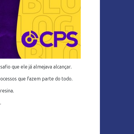
fio que ele já almejava alcançar.
rocessos que fazem parte do todo.
esina.
.