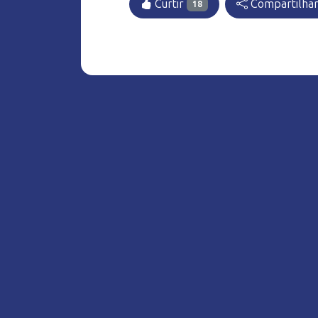
Curtir
Compartilha
18